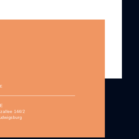
E
SE
zallee 144/2
udwigsburg