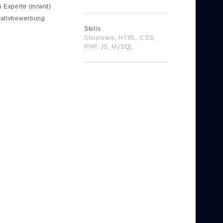
 Experte (m/w/d)
tiativbewerbung
Skills
Shopware, HTML, CSS,
PHP, JS, MySQL