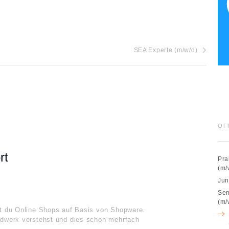
SEA Experte (m/w/d)
OF
rt
Pra
(m/
Jun
Sen
(m/
st du Online Shops auf Basis von Shopware.
ndwerk verstehst und dies schon mehrfach