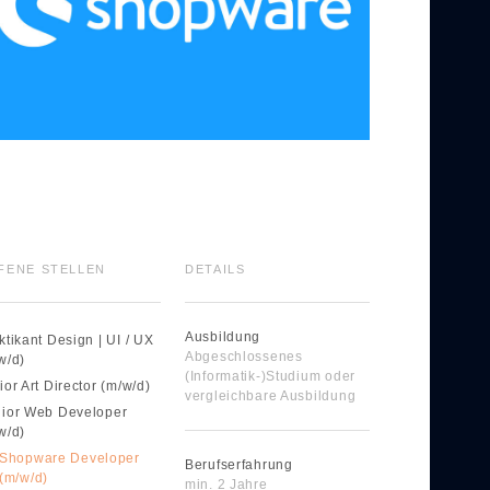
FENE STELLEN
DETAILS
Ausbildung
ktikant Design | UI / UX
Abgeschlossenes
w/d)
(Informatik-)Studium oder
ior Art Director (m/w/d)
vergleichbare Ausbildung
ior Web Developer
w/d)
Shopware Developer
Berufserfahrung
(m/w/d)
min. 2 Jahre