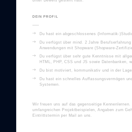
unter Beweis gestellt hast.
DEIN PROFIL
Du hast ein abgeschlossenes (Informatik-)Studi
Du verfügst über mind. 2 Jahre Berufserfahrun
Anwendungen mit Shopware (Shopware-Zertifizi
Du verfügst über sehr gute Kenntnisse mit allg
HTML, PHP, CSS und JS sowie Datenbanken, w
Du bist motiviert, kommunikativ und in der Lage,
Du hast ein schnelles Auffassungsvermögen un
Systemen.
Wir freuen uns auf das gegenseitige Kennenlernen.
umfangreichen Projektbeispielen, Angaben zum Ge
Eintrittstermin per Mail an uns.