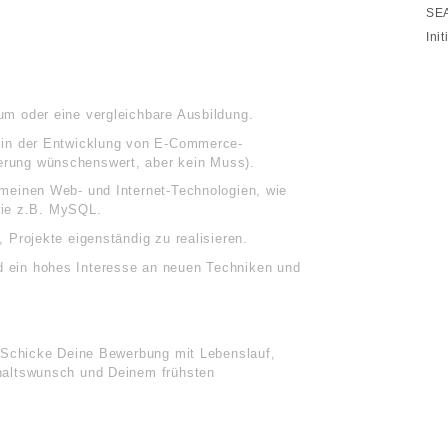
SEA
Ini
um oder eine vergleichbare Ausbildung.
g in der Entwicklung von E-Commerce-
erung wünschenswert, aber kein Muss).
emeinen Web- und Internet-Technologien, wie
ie z.B. MySQL.
 Projekte eigenständig zu realisieren.
d ein hohes Interesse an neuen Techniken und
 Schicke Deine Bewerbung mit Lebenslauf,
haltswunsch und Deinem frühsten