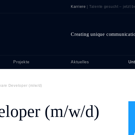
Karriere
| Talente gesucht – jetzt 
Creating unique communicati
Projekte
Aktuelles
Un
are Developer (m/w/d)
loper (m/w/d)